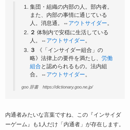
集団・組織の内部の人。部内者。
また、内部の事情に通じている
人。消息通。⇔
アウトサイダー
。
２
体制内で安穏に生活している
人。⇔
アウトサイダー
。
３
《「インサイダー組合」の
略》法律上の要件を満たし、
労働
組合
と認められるもの。法内組
合。⇔
アウトサイダー
。
goo 辞書 https://dictionary.goo.ne.jp/
内通者みたいな言葉ですね、この『インサイダ
ーゲーム』も1人だけ「内通者」が存在します。