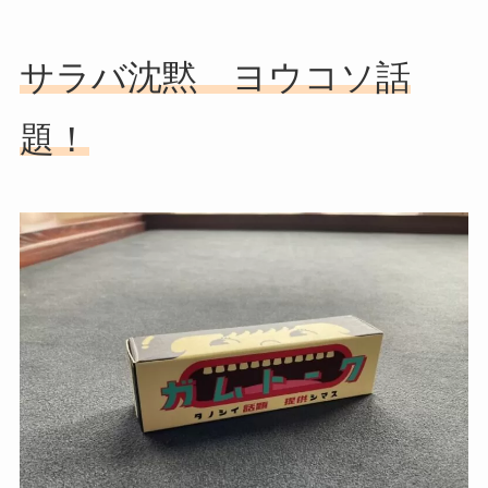
サラバ沈黙 ヨウコソ話
題！