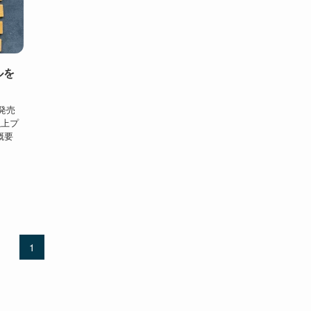
ルを
発売
以上プ
概要
1